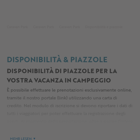
Caravan Park
Caravan Park
Caravan Park
Disponibilità e piazzole
DISPONIBILITÀ & PIAZZOLE
DISPONIBILITÀ DI PIAZZOLE PER LA
VOSTRA VACANZA IN CAMPEGGIO
È possibile effettuare le prenotazioni esclusivamente online,
tramite il nostro portale (link) utilizzando una carta di
credito. Nel modulo di iscrizione si devono riportare i dati di
tutti i viaggiatori per poter effettuare la registrazione degli
ospiti. Al momento della prenotazione, oltre a pagare l’intero
importo, è necessario fornire un numero di telefono valido.
Il sistema invia automaticamente la conferma e il codice QR
MEHR LESEN