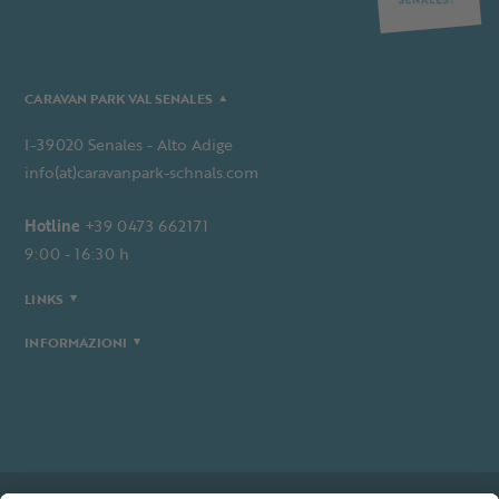
CARAVAN PARK VAL SENALES
I-39020 Senales - Alto Adige
info(at)caravanpark-schnals.com
Hotline
+39 0473 662171
9:00 - 16:30 h
LINKS
INFORMAZIONI