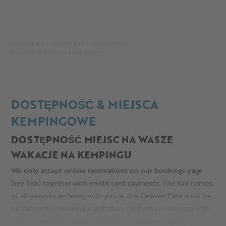
Caravanpark
Caravan Park
Caravan Park
Dostępność i miejsca kempingowe
DOSTĘPNOŚĆ & MIEJSCA
KEMPINGOWE
DOSTĘPNOŚĆ MIEJSC NA WASZE
WAKACJE NA KEMPINGU
We only accept online reservations on our bookings page
(see link) together with credit card payments. The full names
of all persons entering with you at the Caravan Park must be
noted on the booking registration form, in compliance with
police reporting regulations. Each reservation must be